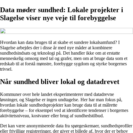
Data møder sundhed: Lokale projekter i
Slagelse viser nye veje til forebyggelse
Hvordan kan data bruges til at skabe et sundere lokalsamfund? I
Slagelse arbejdes der i disse år med nye måder at kombinere
sundhedsindsats og teknologi på. Det handler ikke om at erstatte
menneskelig omsorg med tal og grafer, men om at bruge data som et
redskab til at forstå mønstre, forebygge sygdom og styrke borgernes
trivsel.
Når sundhed bliver lokal og datadrevet
Kommuner over hele landet eksperimenterer med datadrevne
løsninger, og Slagelse er ingen undtagelse. Her har man fokus på,
hvordan lokale sundhedsprojekter kan bruge data til at målrette
forebyggelse – for eksempel ved at identificere tendenser i borgernes
aktivitetsniveau, kostvaner eller brug af sundhedstilbud.
Det kan være anonymiserede data fra spørgeskemaer, sundhedsprofiler
eller frivillige registreringer, der giver et billede af, hvor der er behov