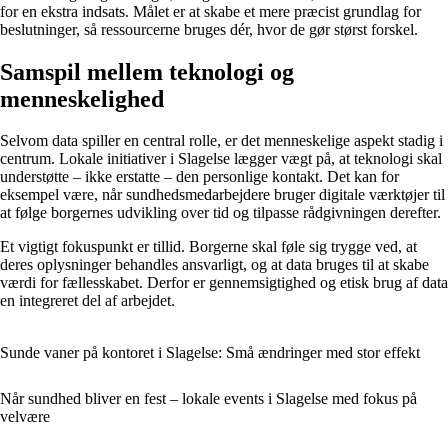
for en ekstra indsats. Målet er at skabe et mere præcist grundlag for
beslutninger, så ressourcerne bruges dér, hvor de gør størst forskel.
Samspil mellem teknologi og
menneskelighed
Selvom data spiller en central rolle, er det menneskelige aspekt stadig i
centrum. Lokale initiativer i Slagelse lægger vægt på, at teknologi skal
understøtte – ikke erstatte – den personlige kontakt. Det kan for
eksempel være, når sundhedsmedarbejdere bruger digitale værktøjer til
at følge borgernes udvikling over tid og tilpasse rådgivningen derefter.
Et vigtigt fokuspunkt er tillid. Borgerne skal føle sig trygge ved, at
deres oplysninger behandles ansvarligt, og at data bruges til at skabe
værdi for fællesskabet. Derfor er gennemsigtighed og etisk brug af data
en integreret del af arbejdet.
Sunde vaner på kontoret i Slagelse: Små ændringer med stor effekt
Når sundhed bliver en fest – lokale events i Slagelse med fokus på
velvære