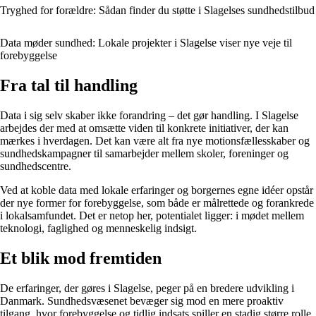
Tryghed for forældre: Sådan finder du støtte i Slagelses sundhedstilbud
Data møder sundhed: Lokale projekter i Slagelse viser nye veje til
forebyggelse
Fra tal til handling
Data i sig selv skaber ikke forandring – det gør handling. I Slagelse
arbejdes der med at omsætte viden til konkrete initiativer, der kan
mærkes i hverdagen. Det kan være alt fra nye motionsfællesskaber og
sundhedskampagner til samarbejder mellem skoler, foreninger og
sundhedscentre.
Ved at koble data med lokale erfaringer og borgernes egne idéer opstår
der nye former for forebyggelse, som både er målrettede og forankrede
i lokalsamfundet. Det er netop her, potentialet ligger: i mødet mellem
teknologi, faglighed og menneskelig indsigt.
Et blik mod fremtiden
De erfaringer, der gøres i Slagelse, peger på en bredere udvikling i
Danmark. Sundhedsvæsenet bevæger sig mod en mere proaktiv
tilgang, hvor forebyggelse og tidlig indsats spiller en stadig større rolle.