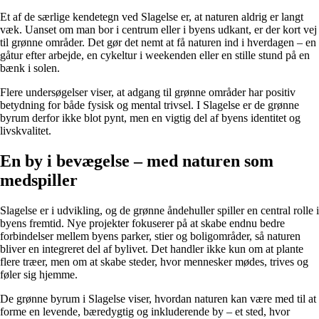
Et af de særlige kendetegn ved Slagelse er, at naturen aldrig er langt
væk. Uanset om man bor i centrum eller i byens udkant, er der kort vej
til grønne områder. Det gør det nemt at få naturen ind i hverdagen – en
gåtur efter arbejde, en cykeltur i weekenden eller en stille stund på en
bænk i solen.
Flere undersøgelser viser, at adgang til grønne områder har positiv
betydning for både fysisk og mental trivsel. I Slagelse er de grønne
byrum derfor ikke blot pynt, men en vigtig del af byens identitet og
livskvalitet.
En by i bevægelse – med naturen som
medspiller
Slagelse er i udvikling, og de grønne åndehuller spiller en central rolle i
byens fremtid. Nye projekter fokuserer på at skabe endnu bedre
forbindelser mellem byens parker, stier og boligområder, så naturen
bliver en integreret del af bylivet. Det handler ikke kun om at plante
flere træer, men om at skabe steder, hvor mennesker mødes, trives og
føler sig hjemme.
De grønne byrum i Slagelse viser, hvordan naturen kan være med til at
forme en levende, bæredygtig og inkluderende by – et sted, hvor