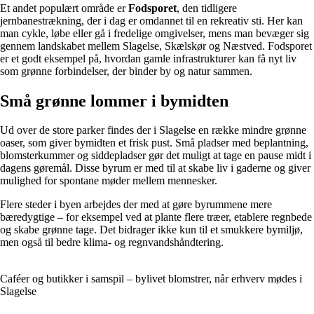
Et andet populært område er
Fodsporet
, den tidligere
jernbanestrækning, der i dag er omdannet til en rekreativ sti. Her kan
man cykle, løbe eller gå i fredelige omgivelser, mens man bevæger sig
gennem landskabet mellem Slagelse, Skælskør og Næstved. Fodsporet
er et godt eksempel på, hvordan gamle infrastrukturer kan få nyt liv
som grønne forbindelser, der binder by og natur sammen.
Små grønne lommer i bymidten
Ud over de store parker findes der i Slagelse en række mindre grønne
oaser, som giver bymidten et frisk pust. Små pladser med beplantning,
blomsterkummer og siddepladser gør det muligt at tage en pause midt i
dagens gøremål. Disse byrum er med til at skabe liv i gaderne og giver
mulighed for spontane møder mellem mennesker.
Flere steder i byen arbejdes der med at gøre byrummene mere
bæredygtige – for eksempel ved at plante flere træer, etablere regnbede
og skabe grønne tage. Det bidrager ikke kun til et smukkere bymiljø,
men også til bedre klima- og regnvandshåndtering.
Caféer og butikker i samspil – bylivet blomstrer, når erhverv mødes i
Slagelse