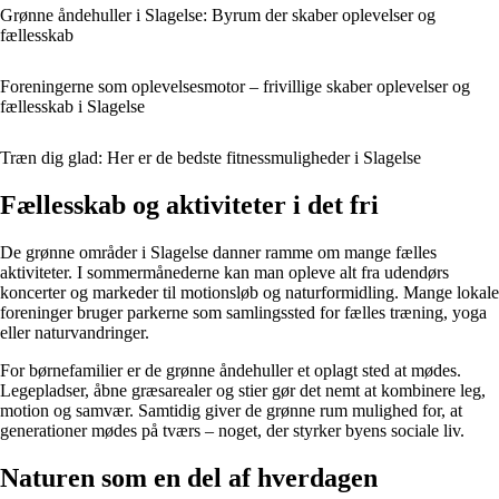
Grønne åndehuller i Slagelse: Byrum der skaber oplevelser og
fællesskab
Foreningerne som oplevelsesmotor – frivillige skaber oplevelser og
fællesskab i Slagelse
Træn dig glad: Her er de bedste fitnessmuligheder i Slagelse
Fællesskab og aktiviteter i det fri
De grønne områder i Slagelse danner ramme om mange fælles
aktiviteter. I sommermånederne kan man opleve alt fra udendørs
koncerter og markeder til motionsløb og naturformidling. Mange lokale
foreninger bruger parkerne som samlingssted for fælles træning, yoga
eller naturvandringer.
For børnefamilier er de grønne åndehuller et oplagt sted at mødes.
Legepladser, åbne græsarealer og stier gør det nemt at kombinere leg,
motion og samvær. Samtidig giver de grønne rum mulighed for, at
generationer mødes på tværs – noget, der styrker byens sociale liv.
Naturen som en del af hverdagen