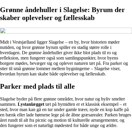
Grønne åndehuller i Slagelse: Byrum der
skaber oplevelser og fællesskab
Midt i Vestsjælland ligger Slagelse – en by, hvor historien møder
nutiden, og hvor grønne byrum spiller en stadig større rolle i
hverdagen. De grønne åndehuller giver ikke blot plads til ro og
refleksion, men fungerer også som samlingspunkter, hvor byens
borgere mødes, bevæger sig og oplever naturen tæt på. Fra parker og
stier til små grønne lommer mellem bygningerne – Slagelse viser,
hvordan byrum kan skabe både oplevelser og fællesskab.
Parker med plads til alle
Slagelse byder på flere grønne områder, hvor natur og byliv smelter
sammen.
Lystanlægget
tæt på bymidten er et klassisk eksempel – et
sted, hvor man kan gå en tur under gamle træer, nyde en kop kaffe på
en bænk eller lade børnene lege på de åbne græsarealer. Parken bruges
året rundt til alt fra picnic og motion til kulturelle arrangementer, og
den fungerer som et naturligt mødested for både unge og ældre.