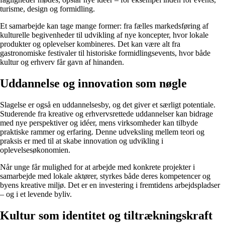
turisme, design og formidling.
Et samarbejde kan tage mange former: fra fælles markedsføring af
kulturelle begivenheder til udvikling af nye koncepter, hvor lokale
produkter og oplevelser kombineres. Det kan være alt fra
gastronomiske festivaler til historiske formidlingsevents, hvor både
kultur og erhverv får gavn af hinanden.
Uddannelse og innovation som nøgle
Slagelse er også en uddannelsesby, og det giver et særligt potentiale.
Studerende fra kreative og erhvervsrettede uddannelser kan bidrage
med nye perspektiver og idéer, mens virksomheder kan tilbyde
praktiske rammer og erfaring. Denne udveksling mellem teori og
praksis er med til at skabe innovation og udvikling i
oplevelsesøkonomien.
Når unge får mulighed for at arbejde med konkrete projekter i
samarbejde med lokale aktører, styrkes både deres kompetencer og
byens kreative miljø. Det er en investering i fremtidens arbejdspladser
– og i et levende byliv.
Kultur som identitet og tiltrækningskraft