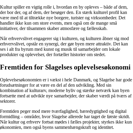
Kultur spiller en vigtig rolle i, hvordan en by opleves – både af dem,
der bor der, og af dem, der besøger den. En stærk kulturel profil kan
være med til at tiltrække nye borgere, turister og virksomheder. Det
handler ikke kun om store events, men også om de mange små
initiativer, der tilsammen skaber atmosfære og fællesskab.
Når erhvervslivet engagerer sig i kulturen, og kulturen åbner sig mod
erhvervslivet, opstår en synergi, der gør byen mere attraktiv. Det kan
ses i alt fra byrum med kunst og musik til samarbejder om lokale
produkter og oplevelser, der fortæller historier om stedet.
Fremtiden for Slagelses oplevelsesøkonomi
Oplevelsesøkonomien er i vækst i hele Danmark, og Slagelse har gode
forudsætninger for at være en del af den udvikling. Med sin
kombination af kulturarv, moderne byliv og stærke netværk kan byen
fortsætte med at udvikle nye samarbejder, der skaber værdi på tværs af
sektorer.
Fremtiden peger mod mere tværfaglighed, bæredygtighed og digital
formidling – områder, hvor Slagelse allerede har taget de første skridt.
Når kultur og erhverv fortsat mødes i fælles projekter, styrkes ikke kun
økonomien, men også byens sammenhængskraft og identitet.