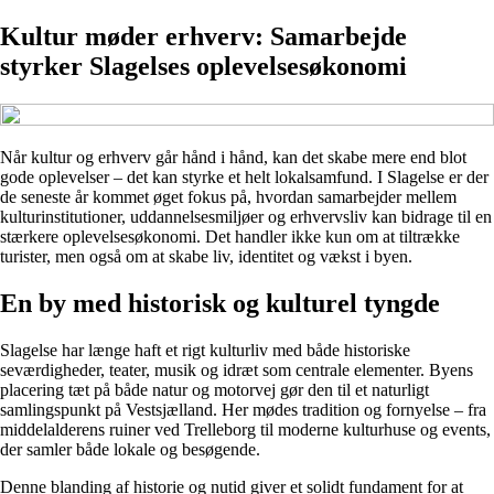
Kultur møder erhverv: Samarbejde
styrker Slagelses oplevelsesøkonomi
Når kultur og erhverv går hånd i hånd, kan det skabe mere end blot
gode oplevelser – det kan styrke et helt lokalsamfund. I Slagelse er der
de seneste år kommet øget fokus på, hvordan samarbejder mellem
kulturinstitutioner, uddannelsesmiljøer og erhvervsliv kan bidrage til en
stærkere oplevelsesøkonomi. Det handler ikke kun om at tiltrække
turister, men også om at skabe liv, identitet og vækst i byen.
En by med historisk og kulturel tyngde
Slagelse har længe haft et rigt kulturliv med både historiske
seværdigheder, teater, musik og idræt som centrale elementer. Byens
placering tæt på både natur og motorvej gør den til et naturligt
samlingspunkt på Vestsjælland. Her mødes tradition og fornyelse – fra
middelalderens ruiner ved Trelleborg til moderne kulturhuse og events,
der samler både lokale og besøgende.
Denne blanding af historie og nutid giver et solidt fundament for at