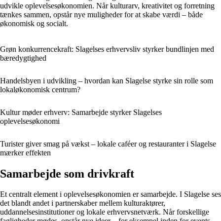
udvikle oplevelsesøkonomien. Når kulturarv, kreativitet og forretning
tænkes sammen, opstår nye muligheder for at skabe værdi – både
økonomisk og socialt.
Grøn konkurrencekraft: Slagelses erhvervsliv styrker bundlinjen med
bæredygtighed
Handelsbyen i udvikling – hvordan kan Slagelse styrke sin rolle som
lokaløkonomisk centrum?
Kultur møder erhverv: Samarbejde styrker Slagelses
oplevelsesøkonomi
Turister giver smag på vækst – lokale caféer og restauranter i Slagelse
mærker effekten
Samarbejde som drivkraft
Et centralt element i oplevelsesøkonomien er samarbejde. I Slagelse ses
det blandt andet i partnerskaber mellem kulturaktører,
uddannelsesinstitutioner og lokale erhvervsnetværk. Når forskellige
fagligheder mødes, opstår nye ideer – for eksempel inden for events,