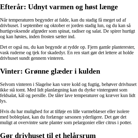
Efterår: Udnyt varmen og høst længe
Når temperaturen begynder at falde, kan du stadig få meget ud af
drivhuset. I september og oktober er jorden stadig lun, og du kan så
hurtigvoksende afgrøder som spinat, radiser og salat. De spirer hurtigt
og kan høstes, inden frosten sætter ind.
Det er også nu, du kan begynde at rydde op. Fjern gamle planterester,
vask ruderne og tjek for skadedyr. En ren start gør det lettere at holde
drivhuset sundt gennem vinteren.
Vinter: Grønne glæder i kulden
Selvom vinteren i Slagelse kan være kold og fugtig, behøver drivhuset
ikke stå tomt. Med lidt planlægning kan du dyrke vintergrønt som
feldsalat, kål og persille. De tåler lave temperaturer og kræver kun lidt
lys.
Hvis du har mulighed for at tilføje en lille varmeblæser eller isolere
med bobleplast, kan du forlænge sæsonen yderligere. Det gør det
muligt at overvintre sarte planter som pelargonier eller citrus i potter.
Gør drivhuset til et helårsrum