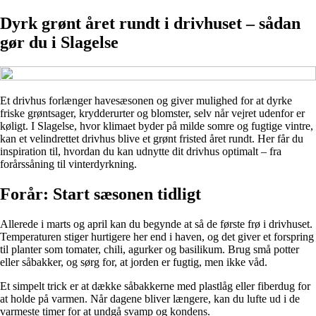
Dyrk grønt året rundt i drivhuset – sådan
gør du i Slagelse
Et drivhus forlænger havesæsonen og giver mulighed for at dyrke
friske grøntsager, krydderurter og blomster, selv når vejret udenfor er
køligt. I Slagelse, hvor klimaet byder på milde somre og fugtige vintre,
kan et velindrettet drivhus blive et grønt fristed året rundt. Her får du
inspiration til, hvordan du kan udnytte dit drivhus optimalt – fra
forårssåning til vinterdyrkning.
Forår: Start sæsonen tidligt
Allerede i marts og april kan du begynde at så de første frø i drivhuset.
Temperaturen stiger hurtigere her end i haven, og det giver et forspring
til planter som tomater, chili, agurker og basilikum. Brug små potter
eller såbakker, og sørg for, at jorden er fugtig, men ikke våd.
Et simpelt trick er at dække såbakkerne med plastlåg eller fiberdug for
at holde på varmen. Når dagene bliver længere, kan du lufte ud i de
varmeste timer for at undgå svamp og kondens.