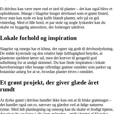
Et drivhus kan være mere end et sted til planter – det kan også blive et
opholdsrum. Mange i Slagelse bruger drivhuset som et grønt fristed,
hvor man kan nyde en kop kaffe blandt planter, selv på en grå
vinterdag. Med et lille bord, et par stole og nogle lyskæder kan du
skabe en hyggelig atmosfære, der forlænger udelivet.
Lokale forhold og inspiration
Slagelse og omegn har et klima, der egner sig godt til drivhusdyrkning.
De milde kystvinde og den relativt høje luftfugtighed betyder, at
planterne sjældent tørrer ud, men det kræver til gengæld god
udluftning for at undgå skimmel. Du kan finde inspiration i lokale
haveforeninger eller besøge offentlige grønne områder som parker og
botaniske anlæg for at se, hvordan planter trives i området.
Et grønt projekt, der giver glæde året
rundt
At dyrke grønt i drivhus handler ikke kun om at få friske grøntsager –
det handler også om ro, nærvær og glæden ved at følge naturens
rytme. Med lidt planlægning og omsorg kan du skabe et frodigt hjørne,
der giver liv og farve i alle årets måneder – midt i hjertet af Slagelse.