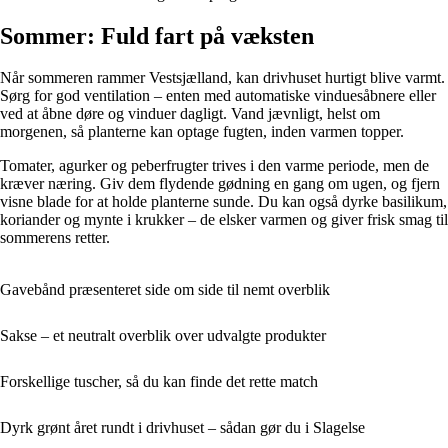
Sommer: Fuld fart på væksten
Når sommeren rammer Vestsjælland, kan drivhuset hurtigt blive varmt.
Sørg for god ventilation – enten med automatiske vinduesåbnere eller
ved at åbne døre og vinduer dagligt. Vand jævnligt, helst om
morgenen, så planterne kan optage fugten, inden varmen topper.
Tomater, agurker og peberfrugter trives i den varme periode, men de
kræver næring. Giv dem flydende gødning en gang om ugen, og fjern
visne blade for at holde planterne sunde. Du kan også dyrke basilikum,
koriander og mynte i krukker – de elsker varmen og giver frisk smag til
sommerens retter.
Gavebånd præsenteret side om side til nemt overblik
Sakse – et neutralt overblik over udvalgte produkter
Forskellige tuscher, så du kan finde det rette match
Dyrk grønt året rundt i drivhuset – sådan gør du i Slagelse